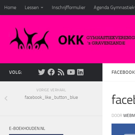
Home
Lessen
Inschrijfformulier
Agenda Gymnastiekv
Doorgaan naar inhoud
VOLG:
FACEBOOK
VORIGE VERHAAL
face
facebook_like_button_blue
DOOR
WEBM
E-BOEKHOUDEN.NL