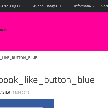
ereniging O.K.K.
Avond4Daagse O.K.K.
Informatie
Vaca
_LIKE_BUTTON_BLUE
book_like_button_blue
ASTER
·
5 JUNI 2012