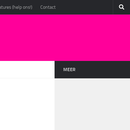
tures (help ons!)
Contact
MEER