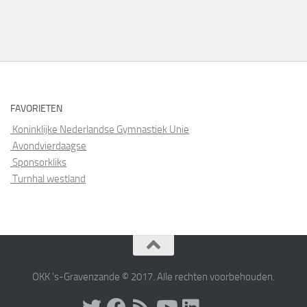
FAVORIETEN
Koninklijke Nederlandse Gymnastiek Unie
Avondvierdaagse
Sponsorkliks
Turnhal westland
OKK 's-Gravenzande © 2017. Alle rechten voorbehouden.