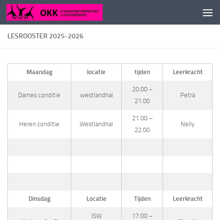
Doorgaan naar inhoud
LESROOSTER 2025-2026
Maandag
locatie
tijden
Leerkracht
20.00 –
Dames conditie
westlandhal
Petra
21.00
21.00 –
Heren conditie
Westlandhal
Nelly
22.00
Dinsdag
Locatie
Tijden
Leerkracht
ISW
17.00 –