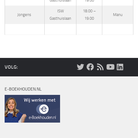
Gasthuislaan
19.00
ISW
18.00 –
Jongens
Manu
Gasthuislaan
19.00
VOLG:
E-BOEKHOUDEN.NL