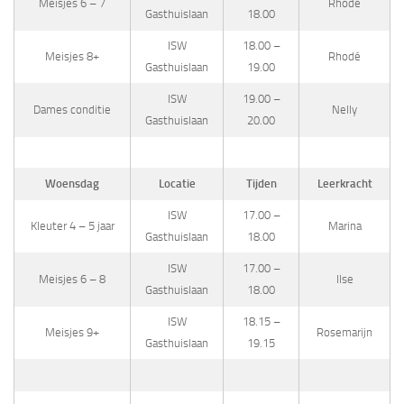
Meisjes 6 – 7
Rhodé
Gasthuislaan
18.00
ISW
18.00 –
Meisjes 8+
Rhodé
Gasthuislaan
19.00
ISW
19.00 –
Dames conditie
Nelly
Gasthuislaan
20.00
Woensdag
Locatie
Tijden
Leerkracht
ISW
17.00 –
Kleuter 4 – 5 jaar
Marina
Gasthuislaan
18.00
ISW
17.00 –
Meisjes 6 – 8
Ilse
Gasthuislaan
18.00
ISW
18.15 –
Meisjes 9+
Rosemarijn
Gasthuislaan
19.15