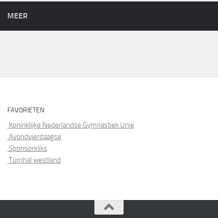
MEER
FAVORIETEN
Koninklijke Nederlandse Gymnastiek Unie
Avondvierdaagse
Sponsorkliks
Turnhal westland