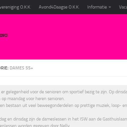
ereniging O.K.K.
Avond4Daagse O.K.K.
Informatie
Vaca
RIE:
DAMES 55+
s er gelegenheid voor de senioren om sportief bezig te zijn. Op dinsda
 op maandag voor heren senioren.
en bestaan uit veel beweegonderdelen op prettige muziek, loop- e
ag en dinsdag zijn de dameslessen in het ISW aan de Gasthuislaan
renlessen worden gegeven door Nelly.