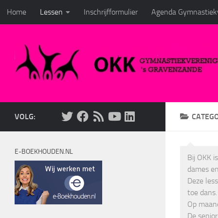
Home
Lessen
Inschrijfformulier
Agenda Gymnastiekv
Doorgaan naar inhoud
VOLG:
CATEGO
E-BOEKHOUDEN.NL
Bij OKK i
dames en
Deze less
toe dans.
Op maand
De senio