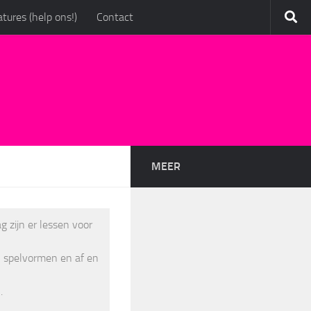
tures (help ons!)
Contact
MEER
g zijn er lessen voor
n spelvormen en af en
.