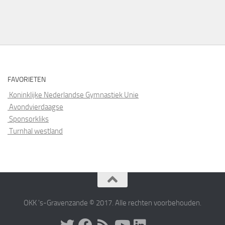
FAVORIETEN
Koninklijke Nederlandse Gymnastiek Unie
Avondvierdaagse
Sponsorkliks
Turnhal westland
OKK 's-Gravenzande © 2017. Alle rechten voorbehouden.