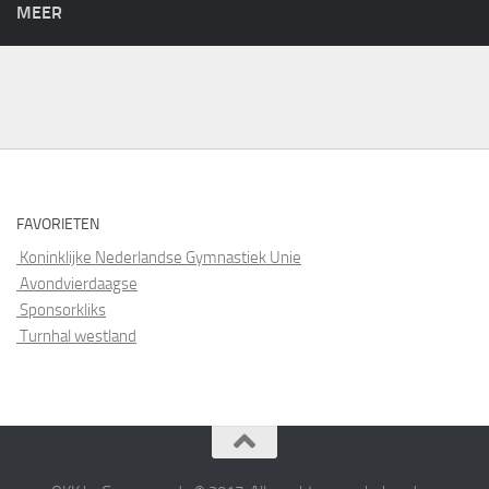
MEER
FAVORIETEN
Koninklijke Nederlandse Gymnastiek Unie
Avondvierdaagse
Sponsorkliks
Turnhal westland