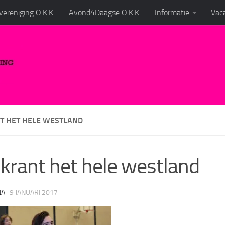
ereniging O.K.K.
Avond4Daagse O.K.K.
Informatie
Vaca
NT HET HELE WESTLAND
 krant het hele westland
NA
·
9 JANUARI 2017