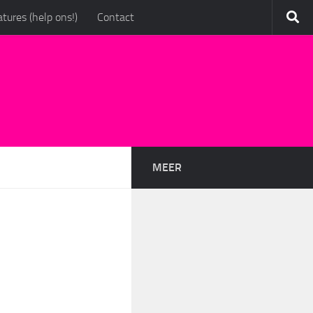
tures (help ons!)
Contact
MEER