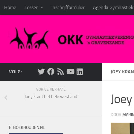
Home
Lessen
Inschrijfformulier
Agenda Gymnastiekv
Doorgaan naar inhoud
VOLG:
JOEY KRA
VORIGE VERHAAL
Joey
Joey krant het hele westland
DOOR
MARI
E-BOEKHOUDEN.NL