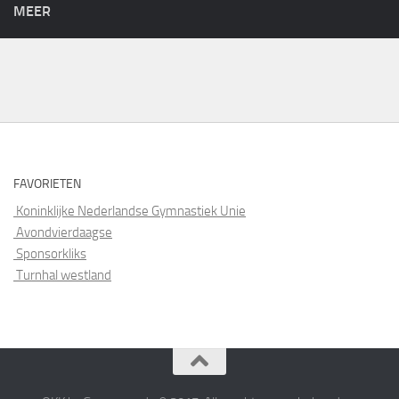
MEER
FAVORIETEN
Koninklijke Nederlandse Gymnastiek Unie
Avondvierdaagse
Sponsorkliks
Turnhal westland