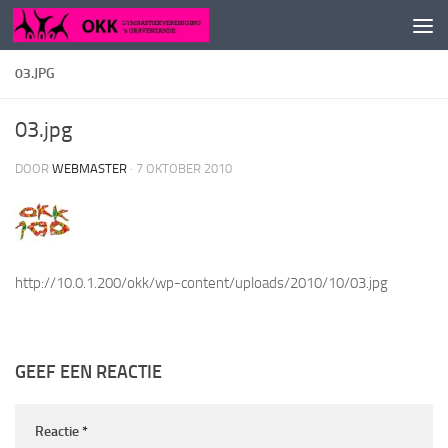
Doorgaan naar inhoud
03.JPG
03.jpg
DOOR
WEBMASTER
·
7 OKTOBER 2010
http://10.0.1.200/okk/wp-content/uploads/2010/10/03.jpg
GEEF EEN REACTIE
Reactie
*