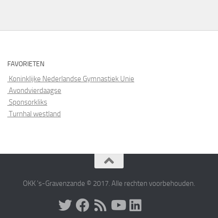
FAVORIETEN
Koninklijke Nederlandse Gymnastiek Unie
Avondvierdaagse
Sponsorkliks
Turnhal westland
OKK 's-Gravenzande © 2017. Alle rechten voorbehouden.