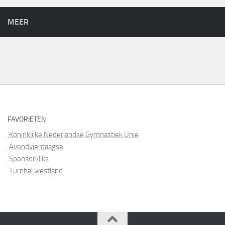
MEER
FAVORIETEN
Koninklijke Nederlandse Gymnastiek Unie
Avondvierdaagse
Sponsorkliks
Turnhal westland