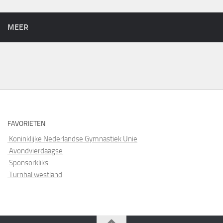
MEER
FAVORIETEN
Koninklijke Nederlandse Gymnastiek Unie
Avondvierdaagse
Sponsorkliks
Turnhal westland