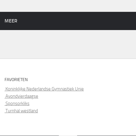
MEER
FAVORIETEN
Koninklijke Nederlandse Gymnastiek Unie
Avondvierdaagse
Sponsorkliks
Turnhal westland