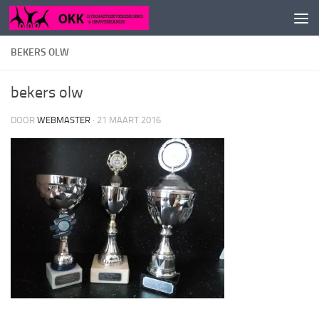
Doorgaan naar inhoud
BEKERS OLW
bekers olw
DOOR
WEBMASTER
·
21 MAART 2016