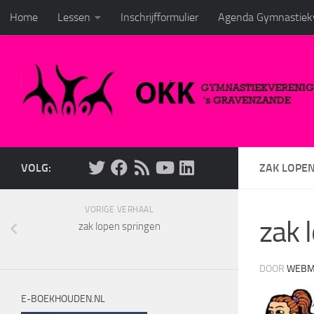
Home
Lessen
Inschrijfformulier
Agenda Gymnastiekv
Doorgaan naar inhoud
VOLG:
ZAK LOPE
VORIGE VERHAAL
zak 
zak lopen springen
DOOR
WEBM
E-BOEKHOUDEN.NL