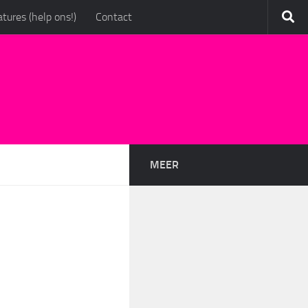
tures (help ons!)
Contact
MEER