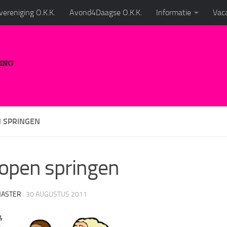
ereniging O.K.K.
Avond4Daagse O.K.K.
Informatie
Vaca
N SPRINGEN
lopen springen
ASTER
·
30 AUGUSTUS 2011