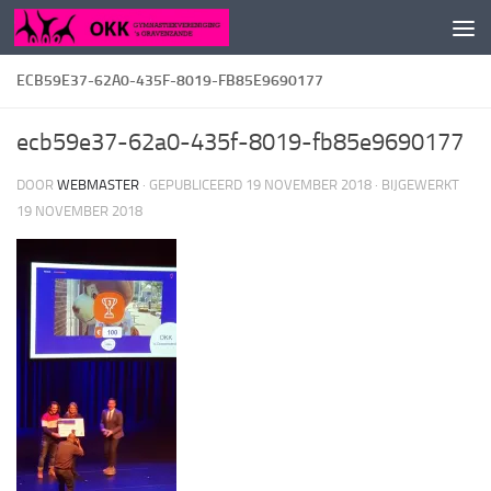
Doorgaan naar inhoud
ECB59E37-62A0-435F-8019-FB85E9690177
ecb59e37-62a0-435f-8019-fb85e9690177
DOOR
WEBMASTER
· GEPUBLICEERD
19 NOVEMBER 2018
· BIJGEWERKT
19 NOVEMBER 2018