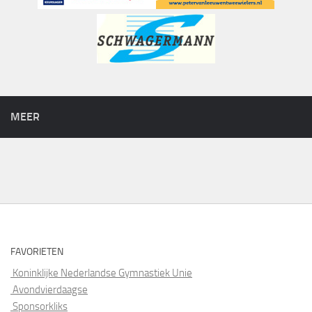
MEER
FAVORIETEN
Koninklijke Nederlandse Gymnastiek Unie
Avondvierdaagse
Sponsorkliks