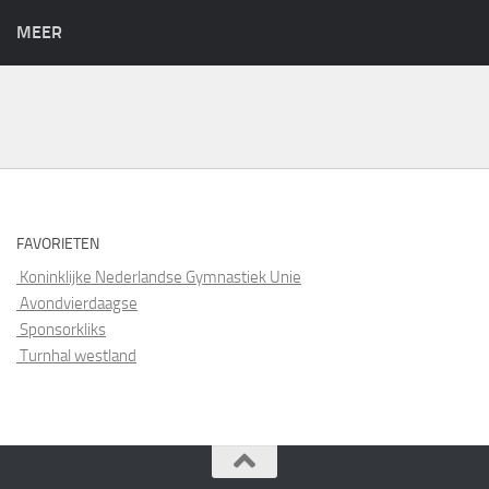
MEER
FAVORIETEN
Koninklijke Nederlandse Gymnastiek Unie
Avondvierdaagse
Sponsorkliks
Turnhal westland