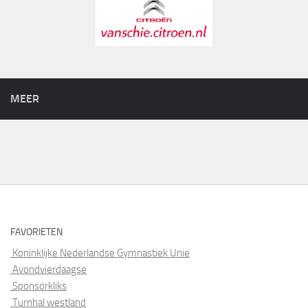
MEER
FAVORIETEN
Koninklijke Nederlandse Gymnastiek Unie
Avondvierdaagse
Sponsorkliks
Turnhal westland