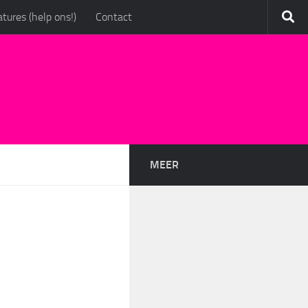
tures (help ons!)
Contact
MEER