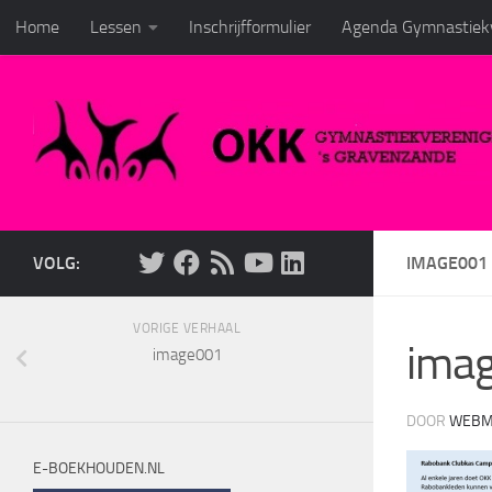
Home
Lessen
Inschrijfformulier
Agenda Gymnastiekv
Doorgaan naar inhoud
VOLG:
IMAGE001
VORIGE VERHAAL
ima
image001
DOOR
WEBM
E-BOEKHOUDEN.NL