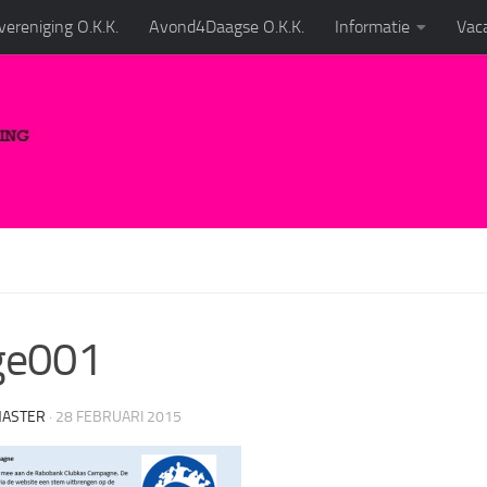
ereniging O.K.K.
Avond4Daagse O.K.K.
Informatie
Vaca
ge001
ASTER
·
28 FEBRUARI 2015