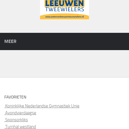
MEER
FAVORIETEN
Koninklijke Nederlandse Gymnastiek Unie
Avondvierdaagse
Sponsorkliks
Turnhal westland