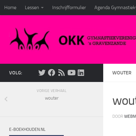
Home
Lessen
Inschrijfformulier
Agenda Gymnastiekv
Doorgaan naar inhoud
VOLG:
WOUTER
VORIGE VERHAAL
wou
wouter
DOOR
WEBM
E-BOEKHOUDEN.NL