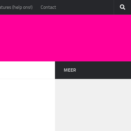
tures (help ons!)
Contact
MEER