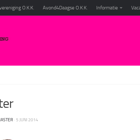
ereniging O.K.K.
Avond4Daagse O.K.K.
Informatie
Vaca
ter
ASTER
·
5 JUNI 2014