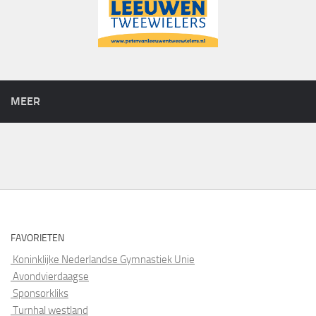
MEER
FAVORIETEN
Koninklijke Nederlandse Gymnastiek Unie
Avondvierdaagse
Sponsorkliks
Turnhal westland