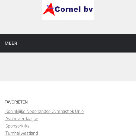
MEER
FAVORIETEN
Koninklijke Nederlandse Gymnastiek Unie
Avondvierdaagse
Sponsorkliks
Turnhal westland