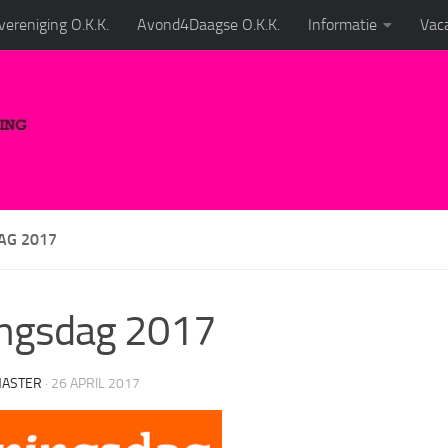
ereniging O.K.K.
Avond4Daagse O.K.K.
Informatie
Vaca
AG 2017
ingsdag 2017
ASTER
·
26 APRIL 2017