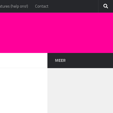
tures (help ons!)
Contact
MEER