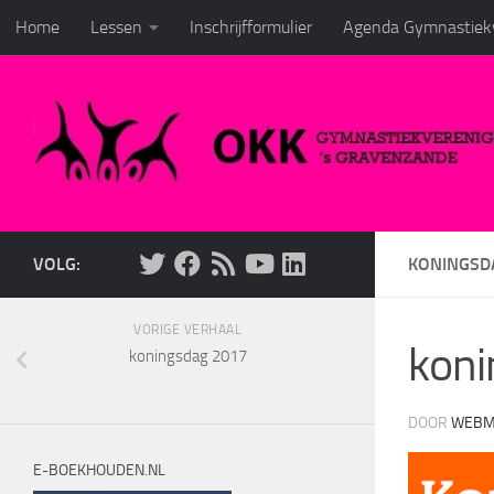
Home
Lessen
Inschrijfformulier
Agenda Gymnastiekv
Doorgaan naar inhoud
VOLG:
KONINGSD
VORIGE VERHAAL
kon
koningsdag 2017
DOOR
WEBM
E-BOEKHOUDEN.NL