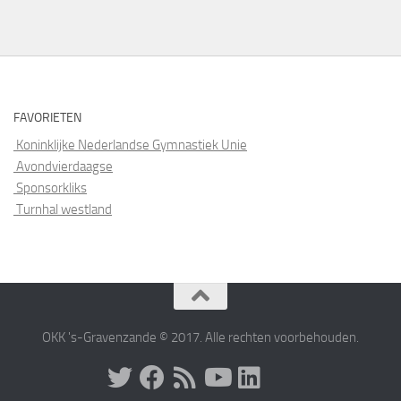
FAVORIETEN
Koninklijke Nederlandse Gymnastiek Unie
Avondvierdaagse
Sponsorkliks
Turnhal westland
OKK 's-Gravenzande © 2017. Alle rechten voorbehouden.