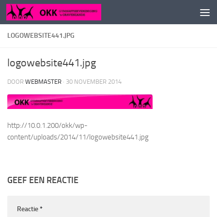
Doorgaan naar inhoud
LOGOWEBSITE441.JPG
logowebsite441.jpg
DOOR
WEBMASTER
·
30 NOVEMBER 2014
http://10.0.1.200/okk/wp-
content/uploads/2014/11/logowebsite441.jpg
GEEF EEN REACTIE
Reactie
*