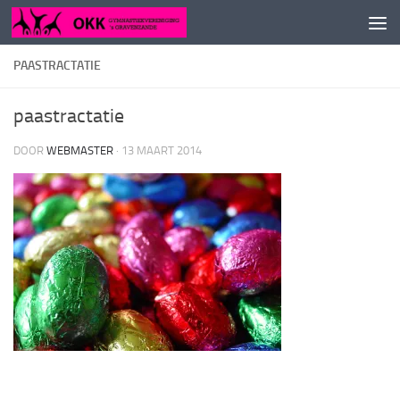
Doorgaan naar inhoud
PAASTRACTATIE
paastractatie
DOOR
WEBMASTER
·
13 MAART 2014