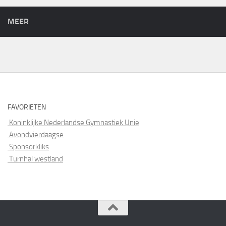
MEER
FAVORIETEN
Koninklijke Nederlandse Gymnastiek Unie
Avondvierdaagse
Sponsorkliks
Turnhal westland