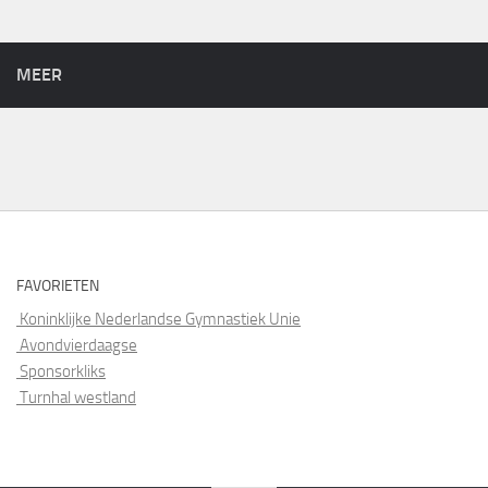
MEER
FAVORIETEN
Koninklijke Nederlandse Gymnastiek Unie
Avondvierdaagse
Sponsorkliks
Turnhal westland