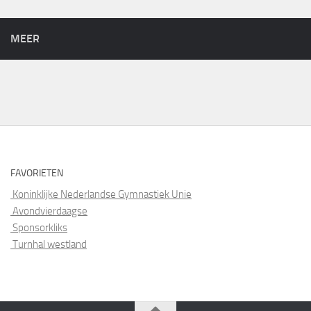
MEER
FAVORIETEN
Koninklijke Nederlandse Gymnastiek Unie
Avondvierdaagse
Sponsorkliks
Turnhal westland