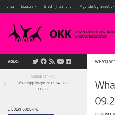
Home
Lessen
Inschrijfformulier
Agenda Gymnastiekv
Doorgaan naar inhoud
VOLG:
WHATSAPP 
VORIGE VERHAAL
Wha
WhatsApp Image 2017-04-05 at
09.27.41
09.2
E-BOEKHOUDEN.NL
DOOR
WEBM