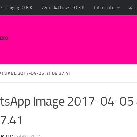
ereniging O.K.K.
Avond4Daagse O.K.K.
Informatie
Vaca
IMAGE 2017-04-05 AT 09.27.41
tsApp Image 2017-04-05 
7.41
ASTER
·
5 APRIL 2017