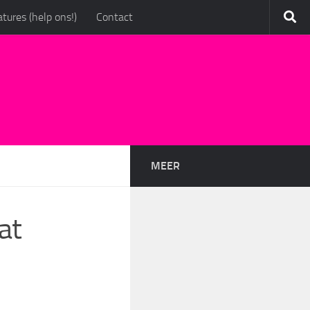
tures (help ons!)
Contact
MEER
at