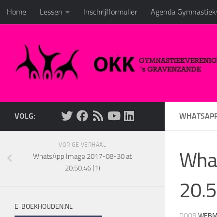
Home
Lessen
Inschrijfformulier
Agenda Gymnastiekv
Doorgaan naar inhoud
VOLG:
WHATSAPP 
VORIGE VERHAAL
Wha
WhatsApp Image 2017-08-30 at
20.50.46 (1)
20.5
E-BOEKHOUDEN.NL
DOOR
WEBM