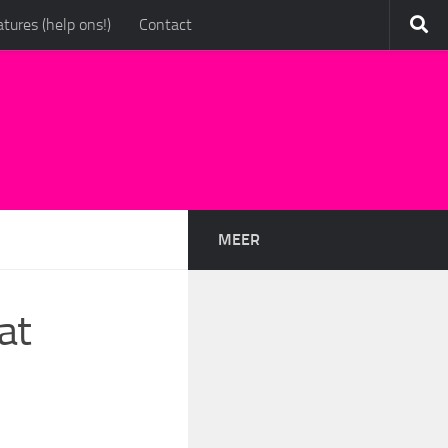
tures (help ons!)
Contact
MEER
at