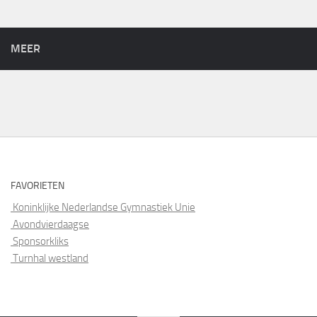
MEER
FAVORIETEN
Koninklijke Nederlandse Gymnastiek Unie
Avondvierdaagse
Sponsorkliks
Turnhal westland