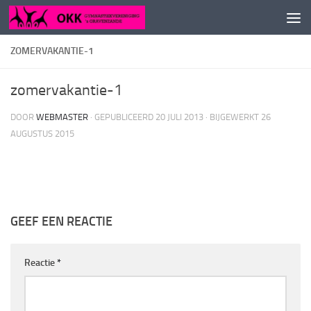
Doorgaan naar inhoud
ZOMERVAKANTIE-1
zomervakantie-1
DOOR
WEBMASTER
· GEPUBLICEERD
20 JULI 2013
· BIJGEWERKT
26
AUGUSTUS 2015
GEEF EEN REACTIE
Reactie
*